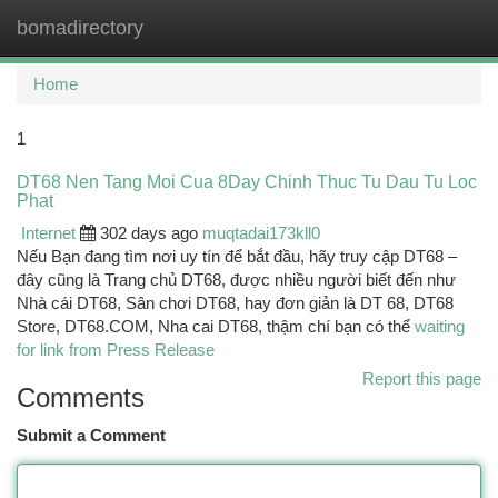
bomadirectory
Togg
navi
Home
1
DT68 Nen Tang Moi Cua 8Day Chinh Thuc Tu Dau Tu Loc
Phat
Internet
302 days ago
muqtadai173kll0
Nếu Bạn đang tìm nơi uy tín để bắt đầu, hãy truy cập DT68 –
đây cũng là Trang chủ DT68, được nhiều người biết đến như
Nhà cái DT68, Sân chơi DT68, hay đơn giản là DT 68, DT68
Store, DT68.COM, Nha cai DT68, thậm chí bạn có thể
waiting
for link from Press Release
Report this page
Comments
Submit a Comment