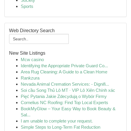
Society
Sports
Web Directory Search
New Site Listings
Mcw casino
Identifying the Appropriate Private Guard Co...
Area Rug Cleaning: A Guide to a Clean Home
Rankzura
Nevada Animal Cremation Services: - Dignifi...
Soi cầu Song Thủ Lô MT · VIP Lô Xiên Chính xác
Pięć Pytania Jakie Zdecydują o Wybór Firmy
Cornelius NC Roofing: Find Top Local Experts
BookMyGlow – Your Easy Way to Book Beauty &
Sal...
I am unable to complete your request.
Simple Steps to Long-Term Fat Reduction