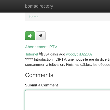
bomadirectory
Home
New Site Listings
Add Site
Ca
Home
1
Abonnement IPTV
Internet
334 days ago
woodycljl322807
???? Introduction : L’IPTV, une nouvelle ère du divert
consommer la télévision. Finis les câbles, les décode
Comments
Submit a Comment