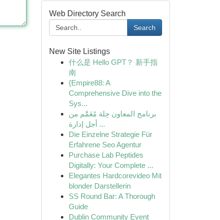
Web Directory Search
Search
New Site Listings
什么是 Hello GPT？ 新手指
南
{Empire88: A
Comprehensive Dive into the
Sys...
برنامج المعاون حِلة مُعَمَّم من
أجل إدارة ...
Die Einzelne Strategie Für
Erfahrene Seo Agentur
Purchase Lab Peptides
Digitally: Your Complete ...
Elegantes Hardcorevideo Mit
blonder Darstellerin
SS Round Bar: A Thorough
Guide
Dublin Community Event