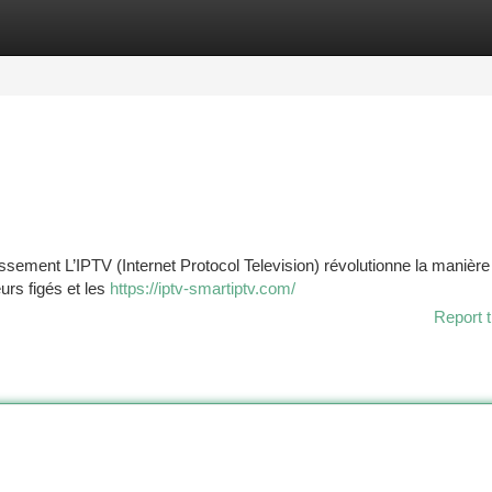
tegories
Register
Login
issement L’IPTV (Internet Protocol Television) révolutionne la manière
urs figés et les
https://iptv-smartiptv.com/
Report t