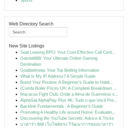
Sports
Web Directory Search
New Site Listings
Seat Leasing BPO: Your Cost-Effective Call Cent...
Gambit888: Your Ultimate Online Gaming
Destination
Goatbetmeta: Your Top Betting Information
What Is My IP Address? A Simple Guide
Boost Your Routine: A Beginner's Guide to Habit...
{Combi Boiler Prices UK: A Complete Breakdown ...
Macacos Fight Club: Onde a Alma de Guerreiros s...
AlphaSat AlphaPlay Plus 4K: Tudo o que Você Pre...
Backlink Fundamentals : A Beginner's Guide
Promoting A Healthy Life around Home: Evaluatin...
Discovering the YouTube Secrets: Advice & Tricks
บาคาร่า 888 เว็บไซต์ตรง วิวัฒนาการของบาคาร่า