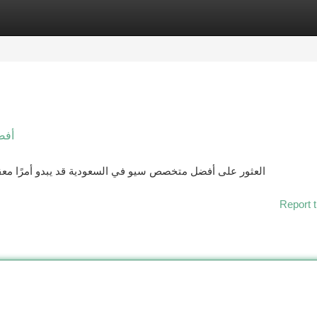
tegories
Register
Login
أفض
العثور على أفضل متخصص سيو في السعودية قد يبدو أمرًا معقدًا
Report t