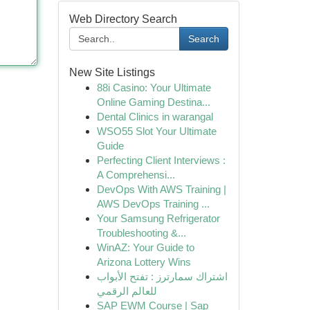
Web Directory Search
Search
New Site Listings
88i Casino: Your Ultimate
Online Gaming Destina...
Dental Clinics in warangal
WSO55 Slot Your Ultimate
Guide
Perfecting Client Interviews :
A Comprehensi...
DevOps With AWS Training |
AWS DevOps Training ...
Your Samsung Refrigerator
Troubleshooting &...
WinAZ: Your Guide to
Arizona Lottery Wins
اشتراك سمارترز : تفتح الأبواب
للعالم الرقمي
SAP EWM Course | Sap