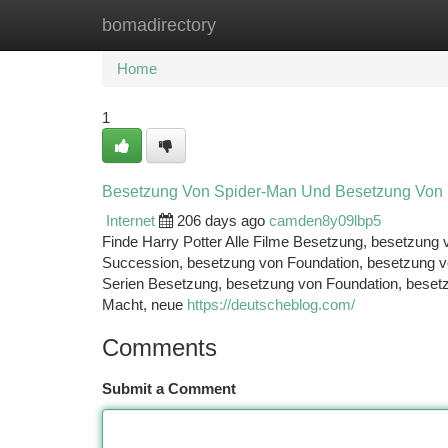
bomadirectory
Home
New Site Listings
Add Site
Ca
Home
1
Besetzung Von Spider-Man Und Besetzung Von St
Internet
206 days ago
camden8y09lbp5
Finde Harry Potter Alle Filme Besetzung, besetzung
Succession, besetzung von Foundation, besetzung vo
Serien Besetzung, besetzung von Foundation, beset
Macht, neue
https://deutscheblog.com/
Comments
Submit a Comment